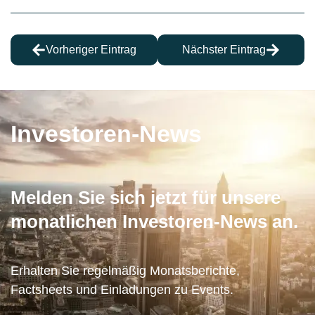
Vorheriger Eintrag
Nächster Eintrag
Investoren-News
Melden Sie sich jetzt für unsere
monatlichen Investoren-News an.
Erhalten Sie regelmäßig Monatsberichte,
Factsheets und Einladungen zu Events.