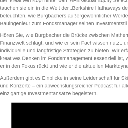
den kreativen Kopf hinter dem AFB Global Equity Sele
tauchen sie ein in die Welt der „Berkshire Hathaways de
beleuchten, wie Burgbachers außergewöhnlicher Werd
Bauingenieur zum Fondsmanager seinen Investmentstil 
Hören Sie, wie Burgbacher die Brücke zwischen Mathem
Finanzwelt schlägt, und wie er sein Fachwissen nutzt, 
individuelle und langfristige Strategien zu bieten. Wir e
kreatives Denken im Fondsmanagement essenziell ist,
er in den Fokus rückt und wie er die aktuellen Marktdyn
Außerdem gibt es Einblicke in seine Leidenschaft für Ski
und Konzerte – ein abwechslungsreicher Podcast für alle,
einzigartige Investmentansätze begeistern.