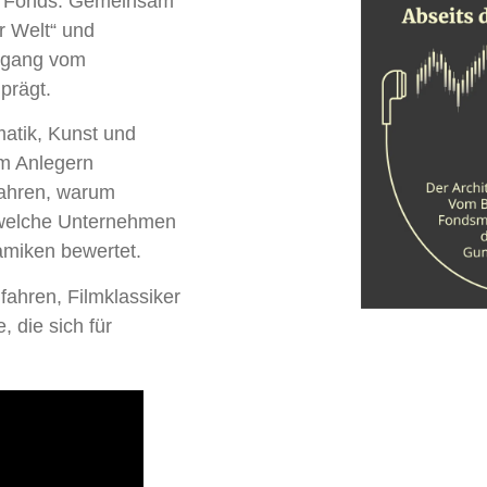
ct Fonds. Gemeinsam
r Welt“ und
egang vom
prägt.
atik, Kunst und
um Anlegern
rfahren, warum
 welche Unternehmen
amiken bewertet.
fahren, Filmklassiker
 die sich für