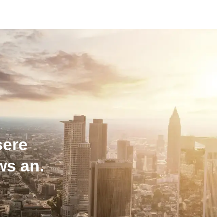
sere
ws an.