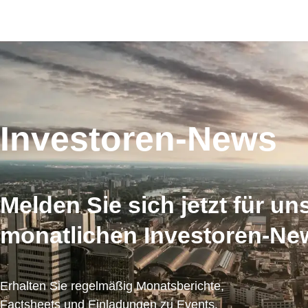
Investoren-News
Melden Sie sich jetzt für un
monatlichen Investoren-Ne
Erhalten Sie regelmäßig Monatsberichte,
Factsheets und Einladungen zu Events.