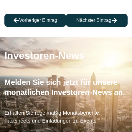
Vorheriger Eintrag
Nächster Eintrag
Investoren-News
Melden Sie sich jetzt für unsere
monatlichen Investoren-News an.
Erhalten Sie regelmäßig Monatsberichte,
Factsheets und Einladungen zu Events.