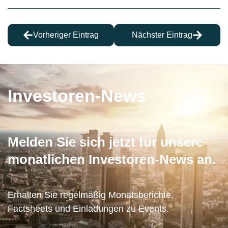
Vorheriger Eintrag
Nächster Eintrag
Investoren-News
Melden Sie sich jetzt für unsere
monatlichen Investoren-News an.
Erhalten Sie regelmäßig Monatsberichte,
Factsheets und Einladungen zu Events.